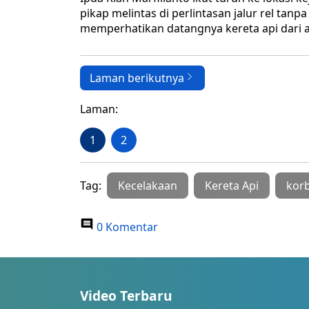
pikap melintas di perlintasan jalur rel tan
memperhatikan datangnya kereta api dari a
Laman berikutnya
Laman:
1
2
Tag:
Kecelakaan
Kereta Api
korb
0 Komentar
Video Terbaru