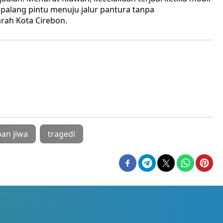
pa palang pintu menuju jalur pantura tanpa
rah Kota Cirebon.
an jiwa
tragedi