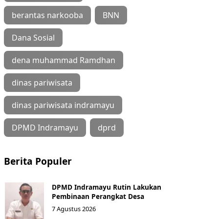
berantas narkooba
BNN
Dana Sosial
dena muhammad Ramdhan
dinas pariwisata
dinas pariwisata indramayu
DPMD Indramayu
dprd
Berita Populer
DPMD Indramayu Rutin Lakukan
Pembinaan Perangkat Desa
7 Agustus 2026