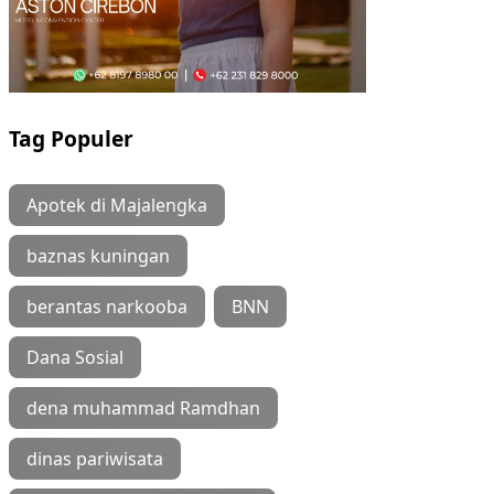
Tag Populer
Apotek di Majalengka
baznas kuningan
berantas narkooba
BNN
Dana Sosial
dena muhammad Ramdhan
dinas pariwisata