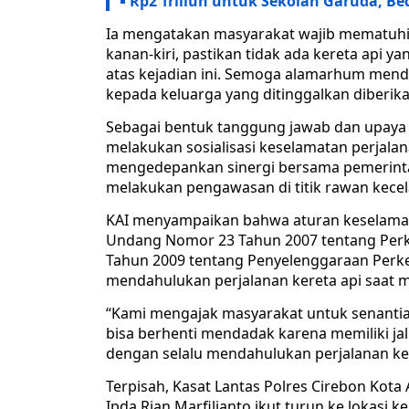
Rp2 Triliun untuk Sekolah Garuda, B
Ia mengatakan masyarakat wajib mematuhi
kanan-kiri, pastikan tidak ada kereta api y
atas kejadian ini. Semoga alamarhum menda
kepada keluarga yang ditinggalkan diberika
Sebagai bentuk tanggung jawab dan upaya p
melakukan sosialisasi keselamatan perjala
mengedepankan sinergi bersama pemerintah 
melakukan pengawasan di titik rawan kece
KAI menyampaikan bahwa aturan keselamata
Undang Nomor 23 Tahun 2007 tentang Perk
Tahun 2009 tentang Penyelenggaraan Perker
mendahulukan perjalanan kereta api saat me
“Kami mengajak masyarakat untuk senantia
bisa berhenti mendadak karena memiliki ja
dengan selalu mendahulukan perjalanan ker
Terpisah, Kasat Lantas Polres Cirebon Ko
Ipda Rian Marfilianto ikut turun ke lokasi 