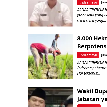
Indramayu
Juma
RADARCIREBON.ID
fenomena yang ke
desa-desa yang...
8.000 Hek
Berpotens
Indramayu
Juma
RADARCIREBON.ID 
Indramayu berpot
Hal tersebut...
Wakil Bupa
Jabatan y