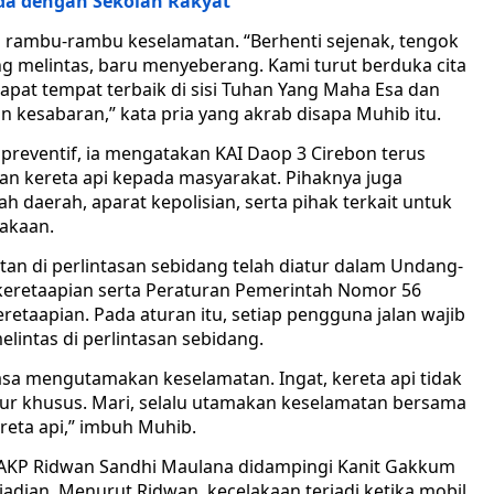
eda dengan Sekolah Rakyat
 rambu-rambu keselamatan. “Berhenti sejenak, tengok
ang melintas, baru menyeberang. Kami turut berduka cita
pat tempat terbaik di sisi Tuhan Yang Maha Esa dan
n kesabaran,” kata pria yang akrab disapa Muhib itu.
reventif, ia mengatakan KAI Daop 3 Cirebon terus
nan kereta api kepada masyarakat. Pihaknya juga
daerah, aparat kepolisian, serta pihak terkait untuk
lakaan.
n di perlintasan sebidang telah diatur dalam Undang-
eretaapian serta Peraturan Pemerintah Nomor 56
etaapian. Pada aturan itu, setiap pengguna jalan wajib
lintas di perlintasan sebidang.
sa mengutamakan keselamatan. Ingat, kereta api tidak
lur khusus. Mari, selalu utamakan keselamatan bersama
eta api,” imbuh Muhib.
ta AKP Ridwan Sandhi Maulana didampingi Kanit Gakkum
kejadian. Menurut Ridwan, kecelakaan terjadi ketika mobil