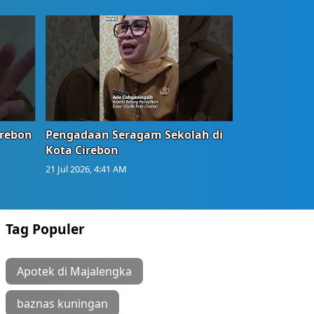
irebon
Pengadaan Seragam Sekolah di
Kota Cirebon
21 Jul 2026, 4:41 AM
Tag Populer
Apotek di Majalengka
baznas kuningan