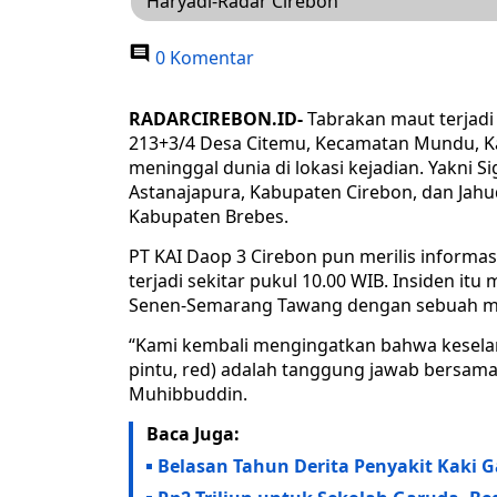
Haryadi-Radar Cirebon
0 Komentar
RADARCIREBON.ID-
Tabrakan maut terjadi 
213+3/4 Desa Citemu, Kecamatan Mundu, Ka
meninggal dunia di lokasi kejadian. Yakni 
Astanajapura, Kabupaten Cirebon, dan Jahu
Kabupaten Brebes.
PT KAI Daop 3 Cirebon pun merilis informas
terjadi sekitar pukul 10.00 WIB. Insiden it
Senen-Semarang Tawang dengan sebuah mob
“Kami kembali mengingatkan bahwa keselama
pintu, red) adalah tanggung jawab bersama
Muhibbuddin.
Baca Juga:
Belasan Tahun Derita Penyakit Kaki 