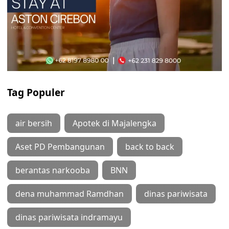
Tag Populer
air bersih
Apotek di Majalengka
Aset PD Pembangunan
back to back
berantas narkooba
BNN
dena muhammad Ramdhan
dinas pariwisata
dinas pariwisata indramayu