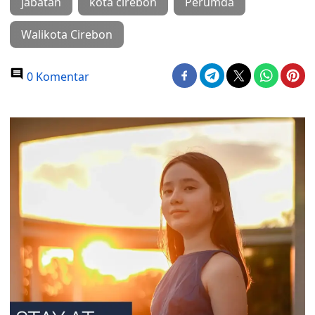
jabatan
kota cirebon
Perumda
Walikota Cirebon
0 Komentar