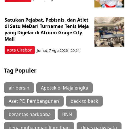
Satukan Pejabat, Pebisnis, dan Atlet
di Satu MeDari Turnamen Tenis Meja
yang Digelar di Atrium Grage City
Mall
Kota Cirebon
Jumat, 7 Agu 2026 - 20:54
Tag Populer
air bersih
Apotek di Majalengka
Aset PD Pembangunan
back to back
berantas narkooba
BNN
dena muhammad Ramdhan
dinas pariwisata