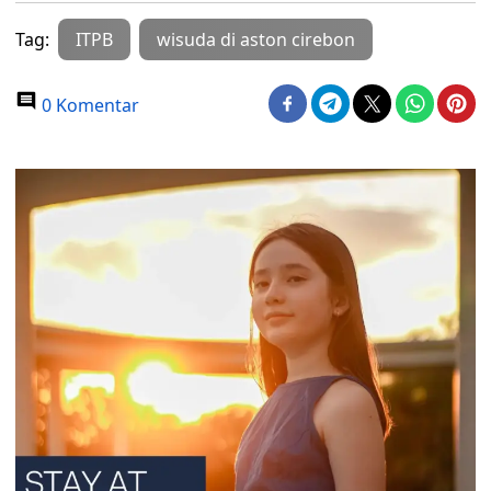
Tag:
ITPB
wisuda di aston cirebon
0 Komentar