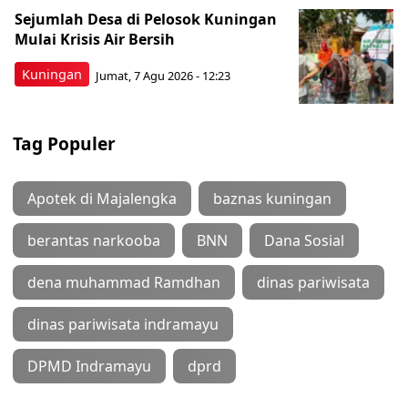
Sejumlah Desa di Pelosok Kuningan
Mulai Krisis Air Bersih
Kuningan
Jumat, 7 Agu 2026 - 12:23
Tag Populer
Apotek di Majalengka
baznas kuningan
berantas narkooba
BNN
Dana Sosial
dena muhammad Ramdhan
dinas pariwisata
dinas pariwisata indramayu
DPMD Indramayu
dprd