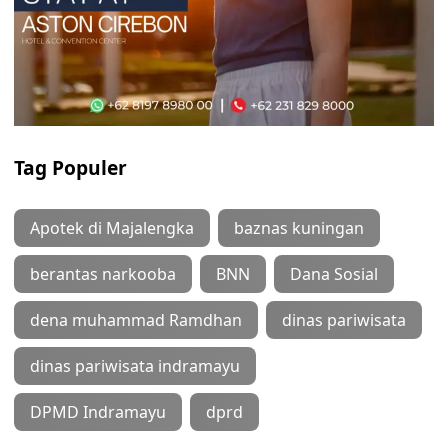
Tag Populer
Apotek di Majalengka
baznas kuningan
berantas narkooba
BNN
Dana Sosial
dena muhammad Ramdhan
dinas pariwisata
dinas pariwisata indramayu
DPMD Indramayu
dprd