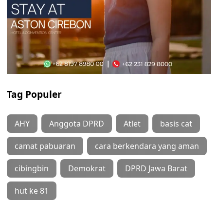
Tag Populer
AHY
Anggota DPRD
Atlet
basis cat
camat pabuaran
cara berkendara yang aman
cibingbin
Demokrat
DPRD Jawa Barat
hut ke 81