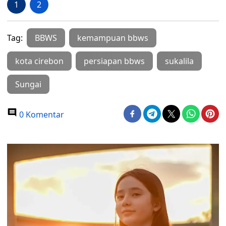
1
2
Tag:
BBWS
kemampuan bbws
kota cirebon
persiapan bbws
sukalila
Sungai
0 Komentar