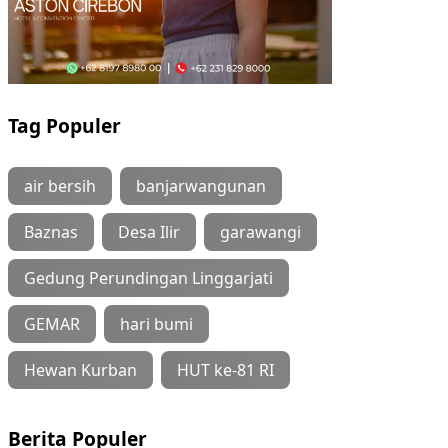
Tag Populer
air bersih
banjarwangunan
Baznas
Desa Ilir
garawangi
Gedung Perundingan Linggarjati
GEMAR
hari bumi
Hewan Kurban
HUT ke-81 RI
Berita Populer