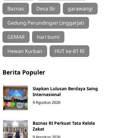
Baznas
Desa Ilir
garawangi
Gedung Perundingan Linggarjati
GEMAR
hari bumi
Hewan Kurban
HUT ke-81 RI
Berita Populer
Siapkan Lulusan Berdaya Saing
Internasional
9 Agustus 2026
Baznas RI Perkuat Tata Kelola
Zakat
9 Agustus 2026