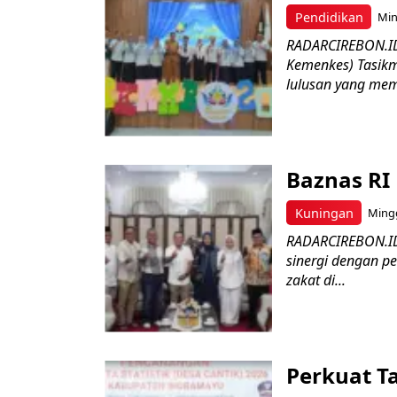
Pendidikan
Min
RADARCIREBON.ID 
Kemenkes) Tasik
lulusan yang memi
Baznas RI 
Kuningan
Mingg
RADARCIREBON.ID–
sinergi dengan pe
zakat di...
Perkuat T