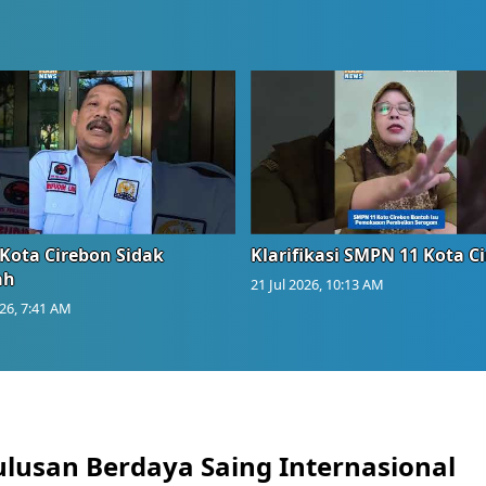
Kota Cirebon Sidak
Klarifikasi SMPN 11 Kota C
ah
21 Jul 2026, 10:13 AM
026, 7:41 AM
ulusan Berdaya Saing Internasional