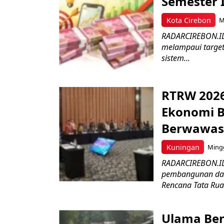
Semester I
Kota Cirebon
M
RADARCIREBON.ID –
melampaui target
sistem...
RTRW 2026
Ekonomi B
Berwawas
Kuningan
Mingg
RADARCIREBON.ID
pembangunan dae
Rencana Tata Rua
Ulama Ben