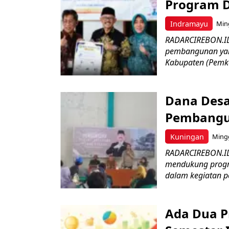
Program D
Indramayu
Ming
RADARCIREBON.ID
pembangunan yang
Kabupaten (Pemka
Dana Desa
Pembangu
Kuningan
Mingg
RADARCIREBON.ID
mendukung progr
dalam kegiatan p
Ada Dua Pr