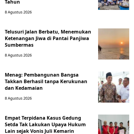
Tahun
8 Agustus 2026
Telusuri Jalan Berbatu, Menemukan
Ketenangan Jiwa di Pantai Panjiwa
Sumbermas
8 Agustus 2026
Menag: Pembangunan Bangsa
Takkan Berhasil tanpa Kerukunan
dan Kedamaian
8 Agustus 2026
Empat Terpidana Kasus Gedung
Setda Tak Lakukan Upaya Hukum
Lain sejak Vonis Juli Kemarin