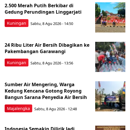
2.500 Merah Putih Berkibar di
Gedung Perundingan Linggarjati
Kuningan
Sabtu, 8 Agu 2026 - 14:50
24 Ribu Liter Air Bersih Dibagikan ke
Pakembangan Garawangi
Kuningan
Sabtu, 8 Agu 2026 - 13:56
Sumber Air Mengering, Warga
Kedung Kencana Gotong Royong
Bangun Sarana Penyedia Air Bersih
Majalengka
Sabtu, 8 Agu 2026 - 12:48
Indonesia Semakin Dilirik Jadi