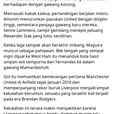
berhadapan dengan gawang kosong.
Memasuki babak kedua, pertandingan berjalan intens.
Amorim menurunkan pasukan United dengan disiplin
tinggi, sementara penjaga gawang baru mereka,
Senne Lammens, tampil gemilang menepis peluang
Alexander Isak yang lolos sendirian.
Ketika laga tampak akan berakhir imbang, Maguire
muncul sebagai pahlawan. Bek tengah yang sempat
ingin dijual ke West Ham itu menanduk bola hasil
umpan voli sempurna dari Fernandes ke dalam
gawang Mamardashvili.
Gol itu memastikan kemenangan pertama Manchester
United di Anfield sejak Januari 2016 dan
memperpanjang rekor buruk Liverpool menjadi empat
kekalahan beruntun, sesuatu yang terakhir kali terjadi
pada era Brendan Rodgers.
Kekalahan ini terasa makin menyakitkan karena
Liverpool sebelumnya begitu dominan musim lalu,