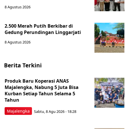
8 Agustus 2026
2.500 Merah Putih Berkibar di
Gedung Perundingan Linggarjati
8 Agustus 2026
Berita Terkini
Produk Baru Koperasi ANAS
Majalengka, Nabung 5 Juta Bisa
Kurban Setiap Tahun Selama 5
Tahun
Majalengka
Sabtu, 8 Agu 2026 - 18:28