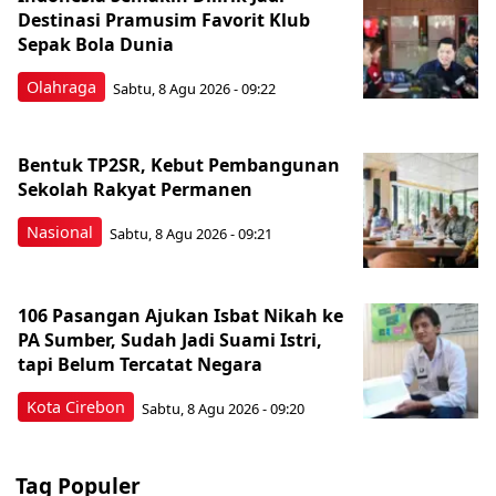
Destinasi Pramusim Favorit Klub
Sepak Bola Dunia
Olahraga
Sabtu, 8 Agu 2026 - 09:22
Bentuk TP2SR, Kebut Pembangunan
Sekolah Rakyat Permanen
Nasional
Sabtu, 8 Agu 2026 - 09:21
106 Pasangan Ajukan Isbat Nikah ke
PA Sumber, Sudah Jadi Suami Istri,
tapi Belum Tercatat Negara
Kota Cirebon
Sabtu, 8 Agu 2026 - 09:20
Tag Populer