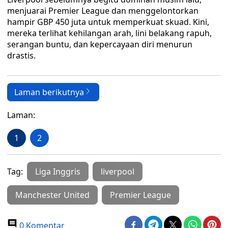
menjuarai Premier League dan menggelontorkan
hampir GBP 450 juta untuk memperkuat skuad. Kini,
mereka terlihat kehilangan arah, lini belakang rapuh,
serangan buntu, dan kepercayaan diri menurun
drastis.
Laman berikutnya
Laman:
1
2
Tag:
Liga Inggris
liverpool
Manchester United
Premier League
0 Komentar