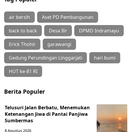
air bersih
Aset PD Pembangunan
back to back
Desa Ilir
DPMD Indramayu
Erick Thohir
garawangi
Gedung Perundingan Linggarjati
hari bumi
HUT ke-81 RI
Berita Populer
Telusuri Jalan Berbatu, Menemukan
Ketenangan Jiwa di Pantai Panjiwa
Sumbermas
8 Agustus 2026