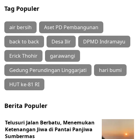
Tag Populer
air bersih
Aset PD Pembangunan
back to back
Desa Ilir
DPMD Indramayu
Erick Thohir
garawangi
Gedung Perundingan Linggarjati
hari bumi
HUT ke-81 RI
Berita Populer
Telusuri Jalan Berbatu, Menemukan
Ketenangan Jiwa di Pantai Panjiwa
Sumbermas