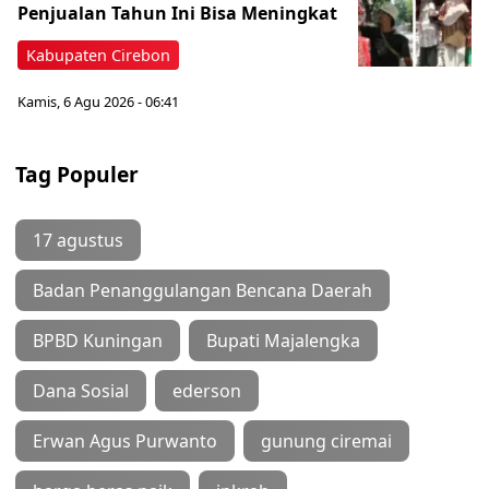
Penjualan Tahun Ini Bisa Meningkat
Kabupaten Cirebon
Kamis, 6 Agu 2026 - 06:41
Tag Populer
17 agustus
Badan Penanggulangan Bencana Daerah
BPBD Kuningan
Bupati Majalengka
Dana Sosial
ederson
Erwan Agus Purwanto
gunung ciremai