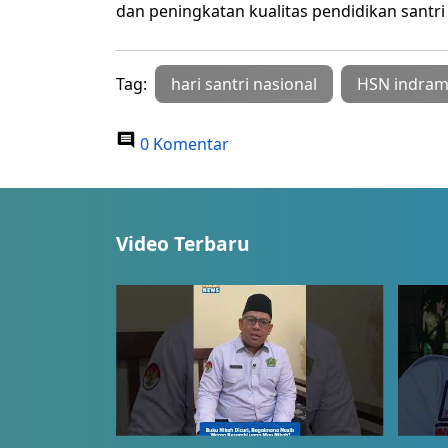
dan peningkatan kualitas pendidikan santri
Tag:
hari santri nasional
HSN indra
0 Komentar
Video Terbaru