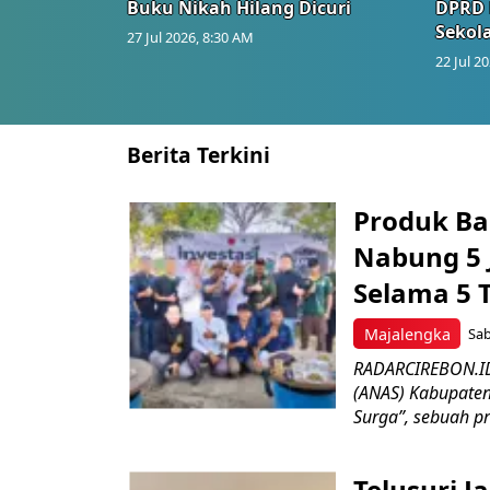
Buku Nikah Hilang Dicuri
DPRD 
Sekol
27 Jul 2026, 8:30 AM
22 Jul 2
Berita Terkini
Produk Ba
Nabung 5 
Selama 5 
Majalengka
Sab
RADARCIREBON.ID 
(ANAS) Kabupaten
Surga”, sebuah p
Telusuri 