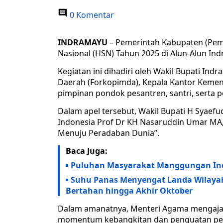
0 Komentar
INDRAMAYU
– Pemerintah Kabupaten (Pem
Nasional (HSN) Tahun 2025 di Alun-Alun Ind
Kegiatan ini dihadiri oleh Wakil Bupati In
Daerah (Forkopimda), Kepala Kantor Kemen
pimpinan pondok pesantren, santri, serta p
Dalam apel tersebut, Wakil Bupati H Syae
Indonesia Prof Dr KH Nasaruddin Umar M
Menuju Peradaban Dunia”.
Baca Juga:
Puluhan Masyarakat Manggungan Ind
Suhu Panas Menyengat Landa Wilaya
Bertahan hingga Akhir Oktober
Dalam amanatnya, Menteri Agama mengajak 
momentum kebangkitan dan penguatan pera