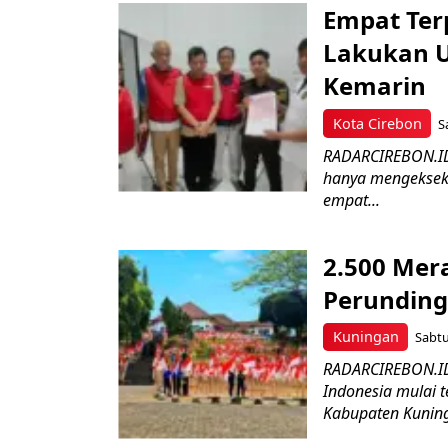
Empat Ter
Lakukan U
Kemarin
Kota Cirebon
S
RADARCIREBON.ID –
hanya mengekseku
empat...
2.500 Mer
Perunding
Kuningan
Sabtu
RADARCIREBON.ID
Indonesia mulai 
Kabupaten Kuning