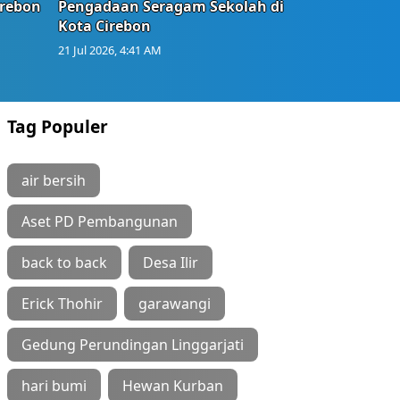
irebon
Pengadaan Seragam Sekolah di
Kota Cirebon
21 Jul 2026, 4:41 AM
Tag Populer
air bersih
Aset PD Pembangunan
back to back
Desa Ilir
Erick Thohir
garawangi
Gedung Perundingan Linggarjati
hari bumi
Hewan Kurban