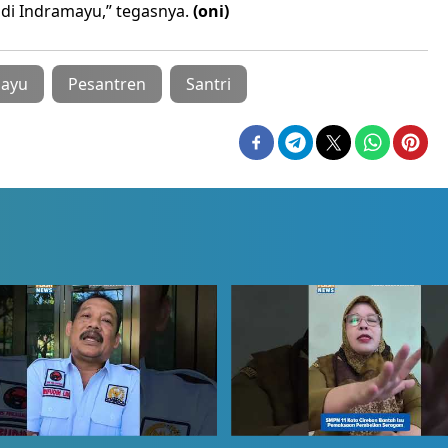
 di Indramayu,” tegasnya.
(oni)
mayu
Pesantren
Santri