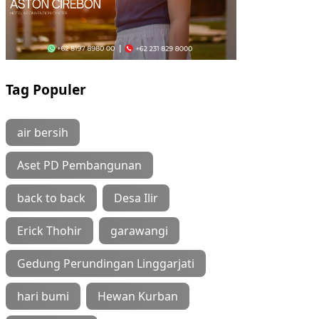
Tag Populer
air bersih
Aset PD Pembangunan
back to back
Desa Ilir
Erick Thohir
garawangi
Gedung Perundingan Linggarjati
hari bumi
Hewan Kurban