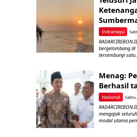
Ketenanga
Sumberm
Indramayu
Sabt
RADARCIREBON.ID 
bergelombang di 
tersembunyi satu.
Menag: P
Berhasil 
Nasional
Sabtu,
RADARCIREBON.ID
mengajak seluruh
modal utama pem