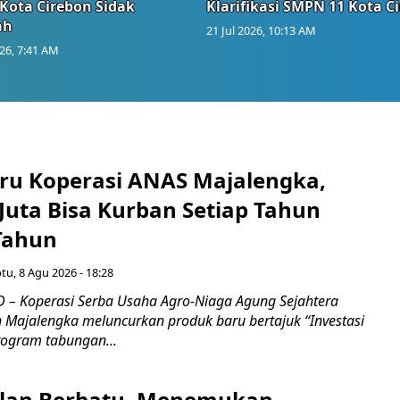
Kota Cirebon Sidak
Klarifikasi SMPN 11 Kota C
ah
21 Jul 2026, 10:13 AM
026, 7:41 AM
ru Koperasi ANAS Majalengka,
Juta Bisa Kurban Setiap Tahun
Tahun
tu, 8 Agu 2026 - 18:28
– Koperasi Serba Usaha Agro-Niaga Agung Sejahtera
 Majalengka meluncurkan produk baru bertajuk “Investasi
rogram tabungan...
Jalan Berbatu, Menemukan