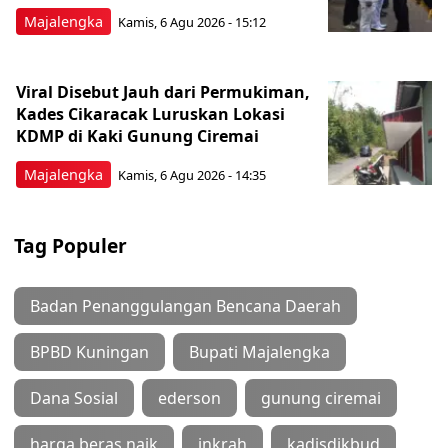
Majalengka
Kamis, 6 Agu 2026 - 15:12
Viral Disebut Jauh dari Permukiman,
Kades Cikaracak Luruskan Lokasi
KDMP di Kaki Gunung Ciremai
Majalengka
Kamis, 6 Agu 2026 - 14:35
Tag Populer
Badan Penanggulangan Bencana Daerah
BPBD Kuningan
Bupati Majalengka
Dana Sosial
ederson
gunung ciremai
harga beras naik
inkrah
kadisdikbud