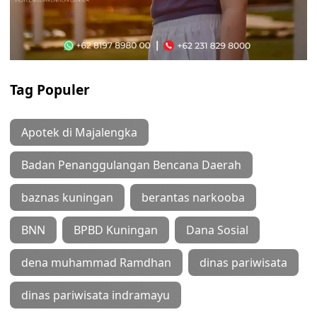
Tag Populer
Apotek di Majalengka
Badan Penanggulangan Bencana Daerah
baznas kuningan
berantas narkooba
BNN
BPBD Kuningan
Dana Sosial
dena muhammad Ramdhan
dinas pariwisata
dinas pariwisata indramayu