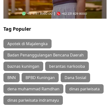
Tag Populer
Apotek di Majalengka
Badan Penanggulangan Bencana Daerah
baznas kuningan
berantas narkooba
BNN
BPBD Kuningan
Dana Sosial
dena muhammad Ramdhan
dinas pariwisata
dinas pariwisata indramayu