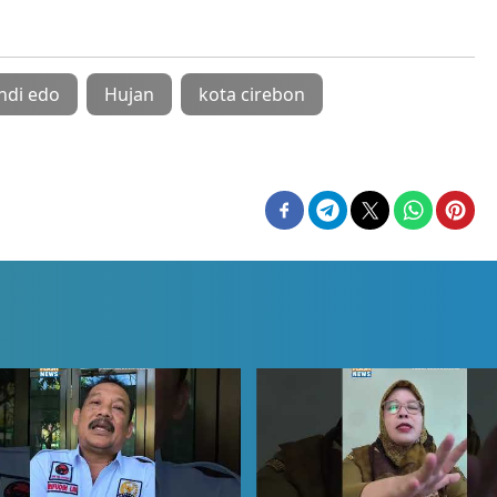
ndi edo
Hujan
kota cirebon