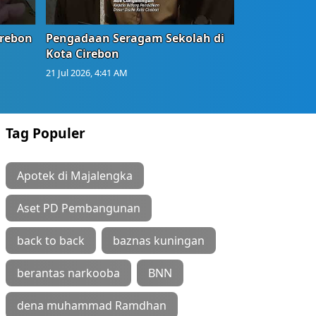
irebon
Pengadaan Seragam Sekolah di
Kota Cirebon
21 Jul 2026, 4:41 AM
Tag Populer
Apotek di Majalengka
Aset PD Pembangunan
back to back
baznas kuningan
berantas narkooba
BNN
dena muhammad Ramdhan