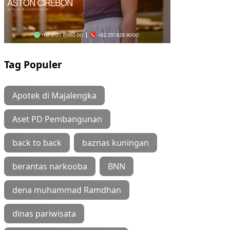
Tag Populer
Apotek di Majalengka
Aset PD Pembangunan
back to back
baznas kuningan
berantas narkooba
BNN
dena muhammad Ramdhan
dinas pariwisata