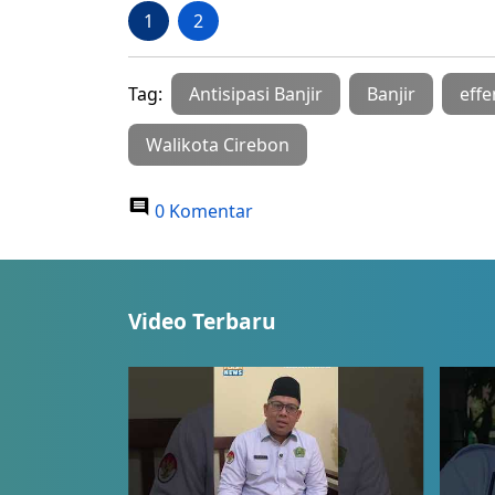
1
2
Tag:
Antisipasi Banjir
Banjir
effe
Walikota Cirebon
0 Komentar
Video Terbaru