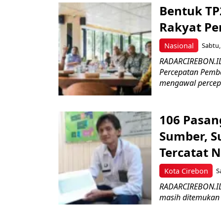
Bentuk TP
Rakyat P
Nasional
Sabtu,
RADARCIREBON.ID
Percepatan Pemba
mengawal percep
106 Pasan
Sumber, Su
Tercatat 
Kota Cirebon
S
RADARCIREBON.ID 
masih ditemukan d