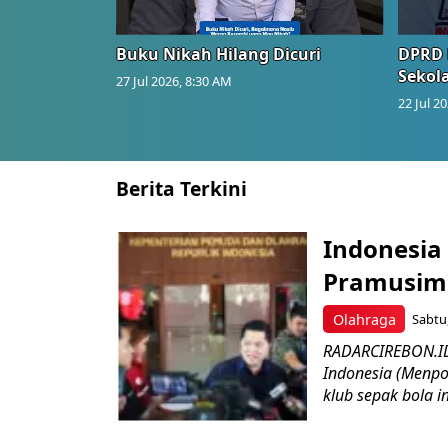
Buku Nikah Hilang Dicuri
DPRD 
Sekol
27 Jul 2026, 8:30 AM
22 Jul 2
Berita Terkini
Indonesia 
Pramusim 
Olahraga
Sabtu,
RADARCIREBON.ID
Indonesia (Menpo
klub sepak bola in