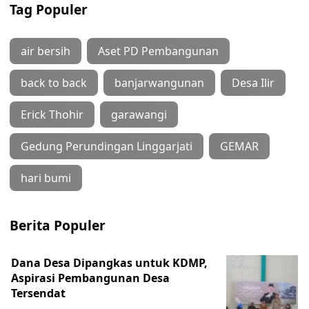
Tag Populer
air bersih
Aset PD Pembangunan
back to back
banjarwangunan
Desa Ilir
Erick Thohir
garawangi
Gedung Perundingan Linggarjati
GEMAR
hari bumi
Berita Populer
Dana Desa Dipangkas untuk KDMP,
Aspirasi Pembangunan Desa
Tersendat