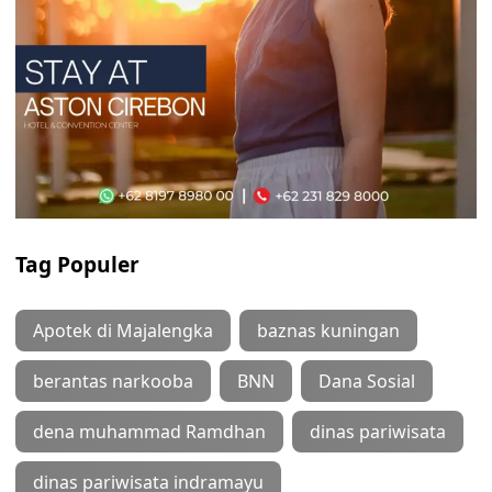
Tag Populer
Apotek di Majalengka
baznas kuningan
berantas narkooba
BNN
Dana Sosial
dena muhammad Ramdhan
dinas pariwisata
dinas pariwisata indramayu