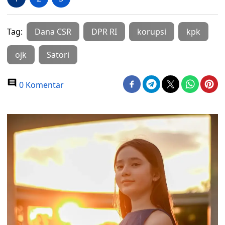
Tag:
Dana CSR
DPR RI
korupsi
kpk
ojk
Satori
0 Komentar