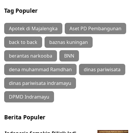
Tag Populer
Apotek di Majalengka
Aset PD Pembangunan
back to back
baznas kuningan
berantas narkooba
BNN
dena muhammad Ramdhan
dinas pariwisata
dinas pariwisata indramayu
DPMD Indramayu
Berita Populer