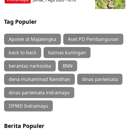
Tag Populer
Apotek di Majalengka
Aset PD Pembangunan
back to back
baznas kuningan
berantas narkooba
BNN
dena muhammad Ramdhan
dinas pariwisata
dinas pariwisata indramayu
DPMD Indramayu
Berita Populer