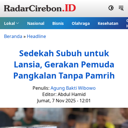
Lokal
Nasional
Bisnis
Olahraga
Kesehatan
Beranda
»
Headline
Sedekah Subuh untuk
Lansia, Gerakan Pemuda
Pangkalan Tanpa Pamrih
Penulis:
Agung Bakti Wibowo
Editor: Abdul Hamid
Jumat, 7 Nov 2025 - 12:01