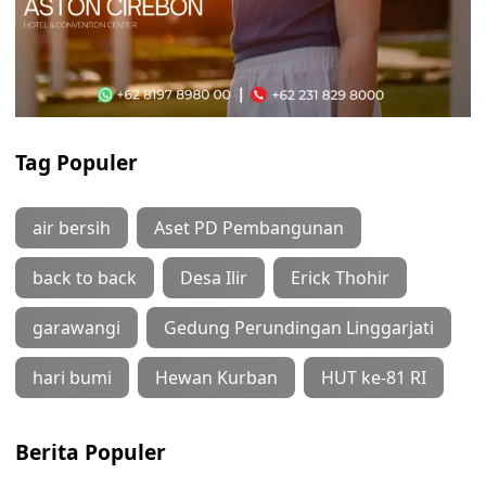
Tag Populer
air bersih
Aset PD Pembangunan
back to back
Desa Ilir
Erick Thohir
garawangi
Gedung Perundingan Linggarjati
hari bumi
Hewan Kurban
HUT ke-81 RI
Berita Populer