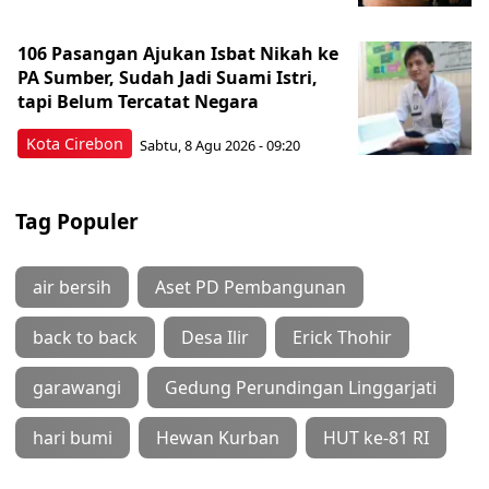
106 Pasangan Ajukan Isbat Nikah ke
PA Sumber, Sudah Jadi Suami Istri,
tapi Belum Tercatat Negara
Kota Cirebon
Sabtu, 8 Agu 2026 - 09:20
Tag Populer
air bersih
Aset PD Pembangunan
back to back
Desa Ilir
Erick Thohir
garawangi
Gedung Perundingan Linggarjati
hari bumi
Hewan Kurban
HUT ke-81 RI