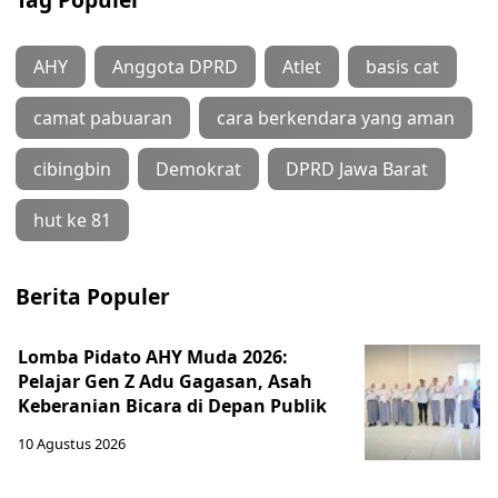
AHY
Anggota DPRD
Atlet
basis cat
camat pabuaran
cara berkendara yang aman
cibingbin
Demokrat
DPRD Jawa Barat
hut ke 81
Berita Populer
Lomba Pidato AHY Muda 2026:
Pelajar Gen Z Adu Gagasan, Asah
Keberanian Bicara di Depan Publik
10 Agustus 2026