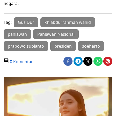
negara.
Tag:
Gus Dur
kh abdurrahman wahid
pahlawan
Pahlawan Nasional
prabowo subianto
presiden
soeharto
0 Komentar