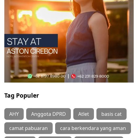
Tag Populer
AHY
Anggota DPRD
Atlet
basis cat
camat pabuaran
cara berkendara yang aman