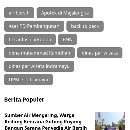
air bersih
Apotek di Majalengka
Aset PD Pembangunan
back to back
berantas narkooba
BNN
dena muhammad Ramdhan
dinas pariwisata
dinas pariwisata indramayu
DPMD Indramayu
Berita Populer
Sumber Air Mengering, Warga
Kedung Kencana Gotong Royong
Bangun Sarana Penyedia Air Bersih