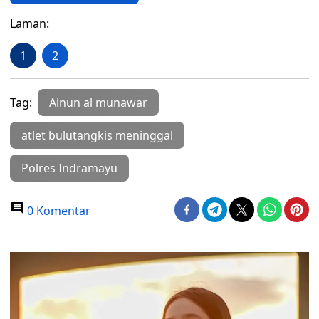
Laman:
1
2
Tag:
Ainun al munawar
atlet bulutangkis meninggal
Polres Indramayu
0 Komentar