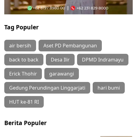
Tag Populer
air bersih
Aset PD Pembangunan
back to back
Desa Ilir
DPMD Indramayu
Erick Thohir
garawangi
Gedung Perundingan Linggarjati
hari bumi
HUT ke-81 RI
Berita Populer