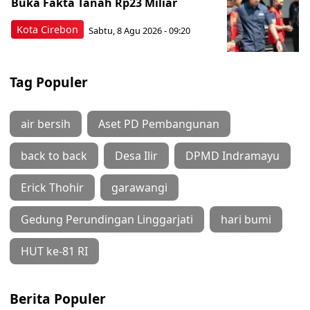
Buka Fakta Tanah Rp23 Miliar
Kota Cirebon
Sabtu, 8 Agu 2026 - 09:20
Tag Populer
air bersih
Aset PD Pembangunan
back to back
Desa Ilir
DPMD Indramayu
Erick Thohir
garawangi
Gedung Perundingan Linggarjati
hari bumi
HUT ke-81 RI
Berita Populer