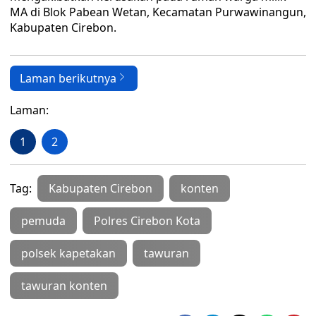
MA di Blok Pabean Wetan, Kecamatan Purwawinangun,
Kabupaten Cirebon.
Laman berikutnya
Laman:
1
2
Tag:
Kabupaten Cirebon
konten
pemuda
Polres Cirebon Kota
polsek kapetakan
tawuran
tawuran konten