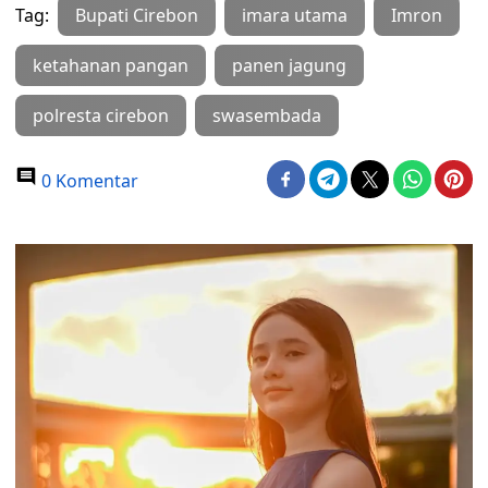
Tag:
Bupati Cirebon
imara utama
Imron
ketahanan pangan
panen jagung
polresta cirebon
swasembada
0 Komentar