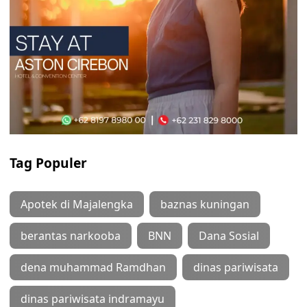
Tag Populer
Apotek di Majalengka
baznas kuningan
berantas narkooba
BNN
Dana Sosial
dena muhammad Ramdhan
dinas pariwisata
dinas pariwisata indramayu