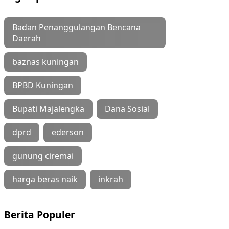
Badan Penanggulangan Bencana
Daerah
baznas kuningan
BPBD Kuningan
Bupati Majalengka
Dana Sosial
dprd
ederson
gunung ciremai
harga beras naik
inkrah
Berita Populer