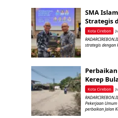
SMA Islam 
Strategis
Kota Cirebon
J
RADARCIREBON.ID 
strategis dengan
Perbaikan
Kerep Bula
Kota Cirebon
J
RADARCIREBON.ID 
Pekerjaan Umum 
perbaikan Jalan Ka