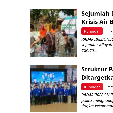
Sejumlah 
Krisis Air 
Kuningan
Jumat
RADARCIREBON.ID 
sejumlah wilayah
adalah...
Struktur 
Ditargetk
Kuningan
Jumat
RADARCIREBON.ID
politik menghada
tingkat kecamatan