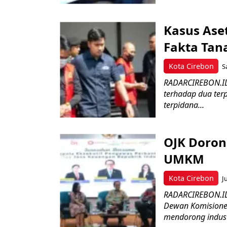
Kasus Ase
Fakta Tan
Kota Cirebon
S
RADARCIREBON.ID 
terhadap dua ter
terpidana...
OJK Doron
UMKM
Kota Cirebon
J
RADARCIREBON.ID 
Dewan Komisioner 
mendorong industr