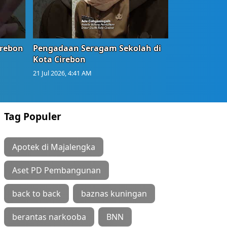
irebon
Pengadaan Seragam Sekolah di
Kota Cirebon
21 Jul 2026, 4:41 AM
Tag Populer
Apotek di Majalengka
Aset PD Pembangunan
back to back
baznas kuningan
berantas narkooba
BNN