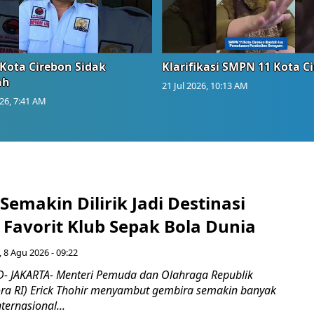
Kota Cirebon Sidak
Klarifikasi SMPN 11 Kota C
ah
21 Jul 2026, 10:13 AM
026, 7:41 AM
Semakin Dilirik Jadi Destinasi
Favorit Klub Sepak Bola Dunia
 8 Agu 2026 - 09:22
- JAKARTA- Menteri Pemuda dan Olahraga Republik
ra RI) Erick Thohir menyambut gembira semakin banyak
ternasional...