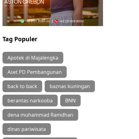
Tag Populer
Apotek di Majalengka
Aset PD Pembangunan
back to back
baznas kuningan
berantas narkooba
BNN
dena muhammad Ramdhan
dinas pariwisata