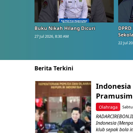
Buku Nikah Hilang Dicuri
DPRD 
Sekol
27 Jul 2026, 8:30 AM
22 Jul 2
Berita Terkini
Indonesia 
Pramusim 
Olahraga
Sabtu,
RADARCIREBON.ID
Indonesia (Menpo
klub sepak bola in