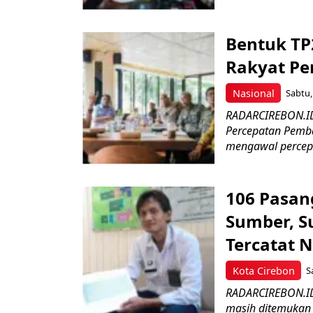
Bentuk TP
Rakyat P
Nasional
Sabtu,
RADARCIREBON.ID
Percepatan Pemba
mengawal percep
106 Pasan
Sumber, Su
Tercatat 
Kota Cirebon
S
RADARCIREBON.ID 
masih ditemukan d