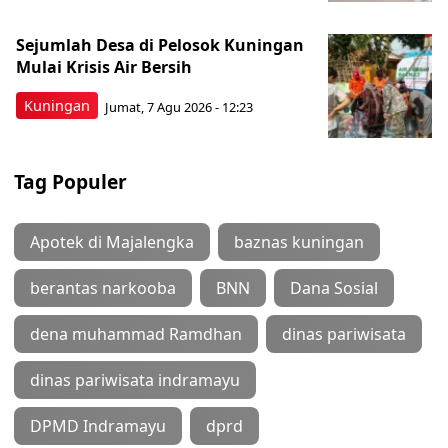
Sejumlah Desa di Pelosok Kuningan
Mulai Krisis Air Bersih
Kuningan
Jumat, 7 Agu 2026 - 12:23
Tag Populer
Apotek di Majalengka
baznas kuningan
berantas narkooba
BNN
Dana Sosial
dena muhammad Ramdhan
dinas pariwisata
dinas pariwisata indramayu
DPMD Indramayu
dprd