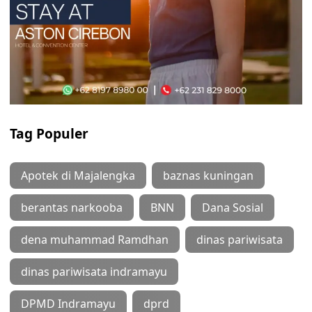
Tag Populer
Apotek di Majalengka
baznas kuningan
berantas narkooba
BNN
Dana Sosial
dena muhammad Ramdhan
dinas pariwisata
dinas pariwisata indramayu
DPMD Indramayu
dprd