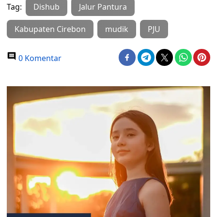
Tag:
Dishub
Jalur Pantura
Kabupaten Cirebon
mudik
PJU
0 Komentar