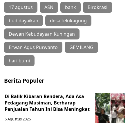
17 agustus
ASN
bank
Birokrasi
budidayaikan
desa telukagung
Dewan Kebudayaan Kuningan
Erwan Agus Purwanto
GEMILANG
hari bumi
Berita Populer
Di Balik Kibaran Bendera, Ada Asa
Pedagang Musiman, Berharap
Penjualan Tahun Ini Bisa Meningkat
6 Agustus 2026