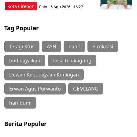
Kota Cirebon
Rabu, 5 Agu 2026 - 16:27
Tag Populer
17 agustus
ASN
bank
Birokrasi
budidayaikan
desa telukagung
Dewan Kebudayaan Kuningan
Erwan Agus Purwanto
GEMILANG
hari bumi
Berita Populer