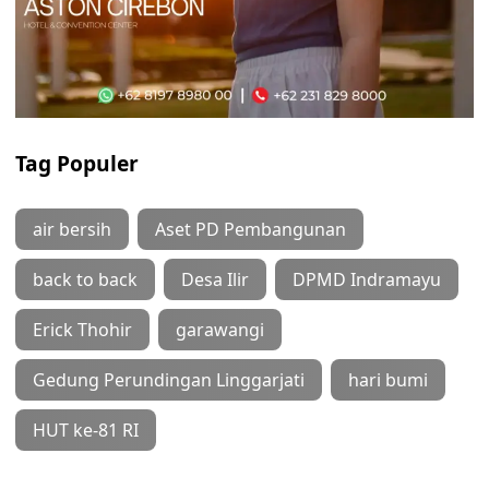
Tag Populer
air bersih
Aset PD Pembangunan
back to back
Desa Ilir
DPMD Indramayu
Erick Thohir
garawangi
Gedung Perundingan Linggarjati
hari bumi
HUT ke-81 RI