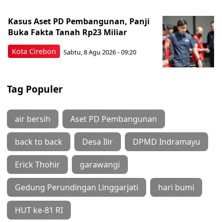
Kasus Aset PD Pembangunan, Panji
Buka Fakta Tanah Rp23 Miliar
Kota Cirebon
Sabtu, 8 Agu 2026 - 09:20
Tag Populer
air bersih
Aset PD Pembangunan
back to back
Desa Ilir
DPMD Indramayu
Erick Thohir
garawangi
Gedung Perundingan Linggarjati
hari bumi
HUT ke-81 RI