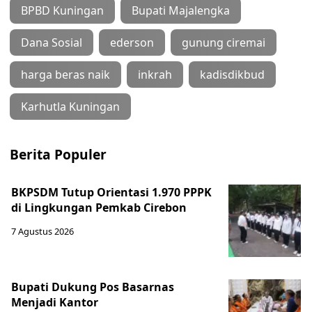
BPBD Kuningan
Bupati Majalengka
Dana Sosial
ederson
gunung ciremai
harga beras naik
inkrah
kadisdikbud
Karhutla Kuningan
Berita Populer
BKPSDM Tutup Orientasi 1.970 PPPK
di Lingkungan Pemkab Cirebon
7 Agustus 2026
Bupati Dukung Pos Basarnas
Menjadi Kantor