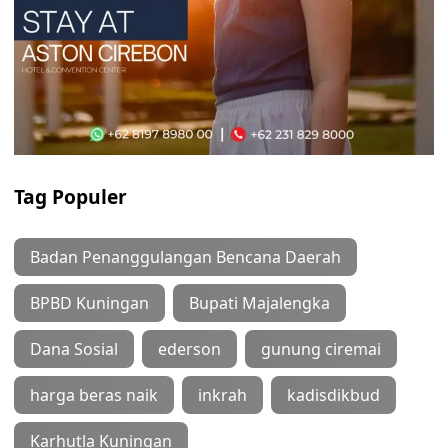
Tag Populer
Badan Penanggulangan Bencana Daerah
BPBD Kuningan
Bupati Majalengka
Dana Sosial
ederson
gunung ciremai
harga beras naik
inkrah
kadisdikbud
Karhutla Kuningan