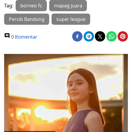
Tag:
borneo fc
mapag juara
Persib Bandung
super league
0 Komentar