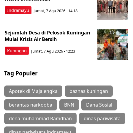
Indramayu
Jumat, 7 Agu 2026 - 14:18
Sejumlah Desa di Pelosok Kuningan
Mulai Krisis Air Bersih
Kuningan
Jumat, 7 Agu 2026 - 12:23
Tag Populer
Apotek di Majalengka
baznas kuningan
berantas narkooba
BNN
Dana Sosial
dena muhammad Ramdhan
dinas pariwisata
dinas pariwisata indramayu