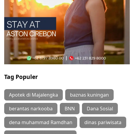
Tag Populer
Apotek di Majalengka
baznas kuningan
berantas narkooba
BNN
Dana Sosial
dena muhammad Ramdhan
dinas pariwisata