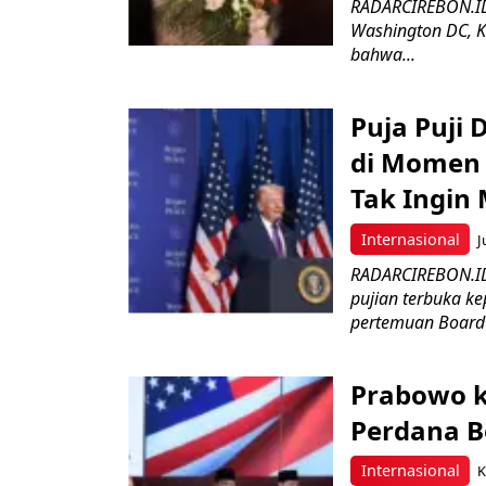
RADARCIREBON.ID 
Washington DC, K
bahwa...
Puja Puji
di Momen 
Tak Ingin
Internasional
J
RADARCIREBON.ID 
pujian terbuka k
pertemuan Board o
Prabowo k
Perdana B
Internasional
K