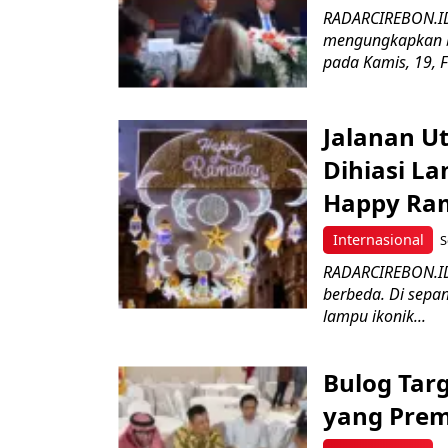
RADARCIREBON.ID 
mengungkapkan b
pada Kamis, 19, F
Jalanan U
Dihiasi L
Happy Ra
Internasional
S
RADARCIREBON.ID
berbeda. Di sepan
lampu ikonik...
Bulog Tar
yang Prem