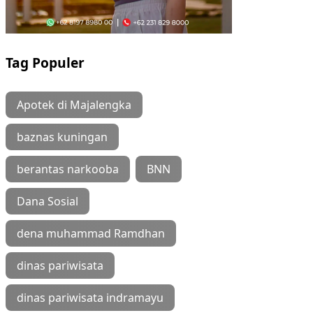
Tag Populer
Apotek di Majalengka
baznas kuningan
berantas narkooba
BNN
Dana Sosial
dena muhammad Ramdhan
dinas pariwisata
dinas pariwisata indramayu