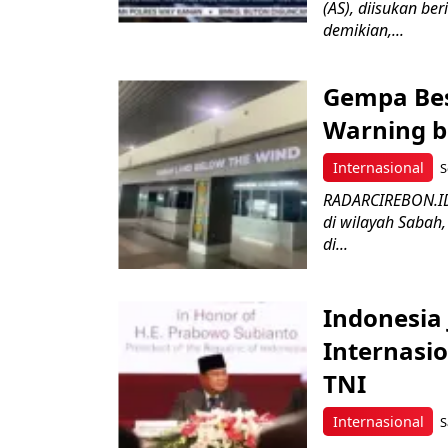
(AS), diisukan ber
demikian,...
Gempa Bes
Warning b
Internasional
S
RADARCIREBON.ID
di wilayah Sabah,
di...
Indonesia
Internasio
TNI
Internasional
S