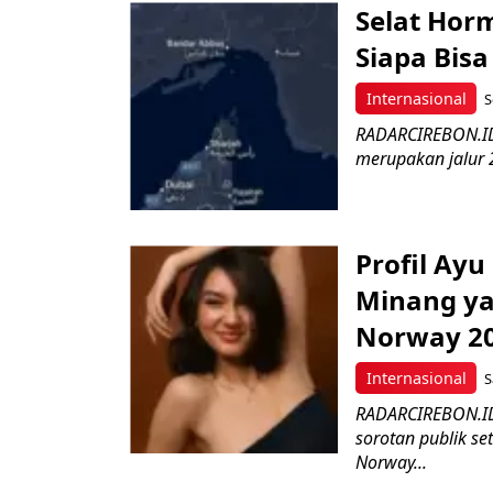
Selat Horm
Siapa Bisa
Internasional
S
RADARCIREBON.ID 
merupakan jalur 2
Profil Ay
Minang yan
Norway 2
Internasional
S
RADARCIREBON.ID 
sorotan publik se
Norway...