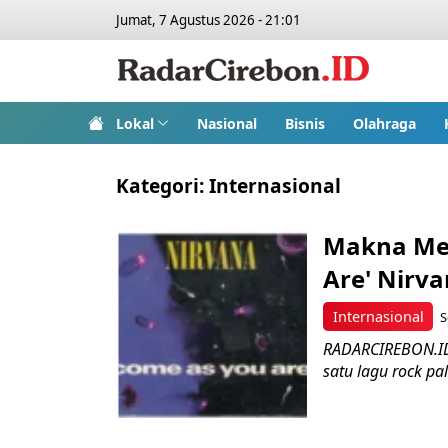
Jumat, 7 Agustus 2026 - 21:01
Lokal
Nasional
Bisnis
Olahraga
Kategori:
Internasional
Makna Men
Are' Nirv
Internasional
S
RADARCIREBON.ID.
satu lagu rock pa