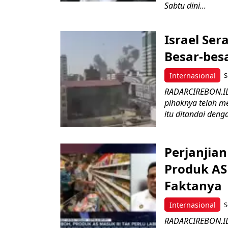
Sabtu dini...
Israel Se
Besar-bes
Internasional
S
RADARCIREBON.ID 
pihaknya telah m
itu ditandai denga
Perjanjia
Produk AS 
Faktanya
Internasional
S
RADARCIREBON.ID 