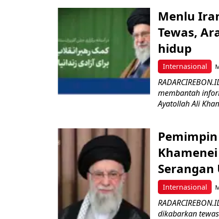
Menlu Ira
Tewas, Ara
hidup
Internasional
M
RADARCIREBON.ID 
membantah inform
Ayatollah Ali Kham
Pemimpin T
Khamenei 
Serangan 
Internasional
M
RADARCIREBON.ID 
dikabarkan tewas 