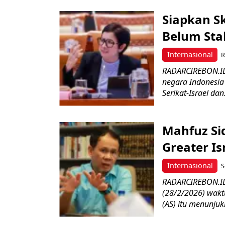
Siapkan S
Belum Stab
Internasional
R
RADARCIREBON.ID
negara Indonesia
Serikat-Israel dan.
Mahfuz Sid
Greater Is
Internasional
S
RADARCIREBON.ID
(28/2/2026) wakt
(AS) itu menunjuk