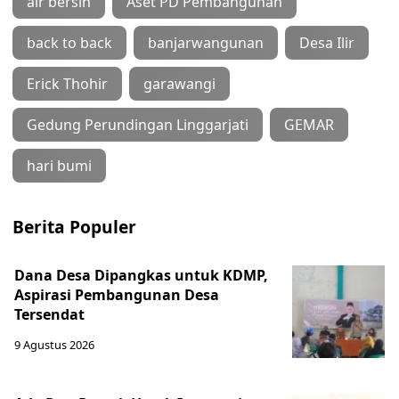
air bersih
Aset PD Pembangunan
back to back
banjarwangunan
Desa Ilir
Erick Thohir
garawangi
Gedung Perundingan Linggarjati
GEMAR
hari bumi
Berita Populer
Dana Desa Dipangkas untuk KDMP,
Aspirasi Pembangunan Desa
Tersendat
9 Agustus 2026