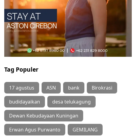
Tag Populer
17 agustus
ASN
bank
Birokrasi
budidayaikan
desa telukagung
Dewan Kebudayaan Kuningan
Erwan Agus Purwanto
GEMILANG