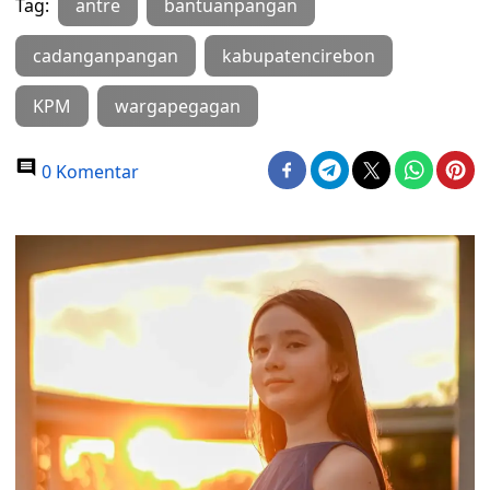
Tag:
antre
bantuanpangan
cadanganpangan
kabupatencirebon
KPM
wargapegagan
0 Komentar