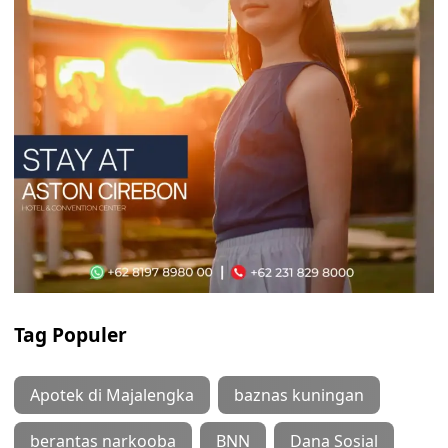
Tag Populer
Apotek di Majalengka
baznas kuningan
berantas narkooba
BNN
Dana Sosial