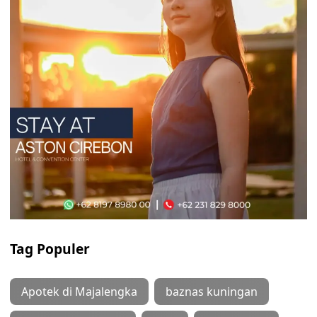
Tag Populer
Apotek di Majalengka
baznas kuningan