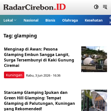
Lokal
Nasional
Bisnis
Olahraga
Kesehatan
Tag:
glamping
Menginap di Awan: Pesona
Glamping Embun Sangga Langit,
Surga Tersembunyi di Kaki Gunung
Ciremai
Kuningan
Rabu, 3 Jun 2026 - 16:36
Starcamp Glamping Ipukan dan
Green Hill Glamping: Tempat
Glamping di Palutungan, Kuningan
yang Rekomended!