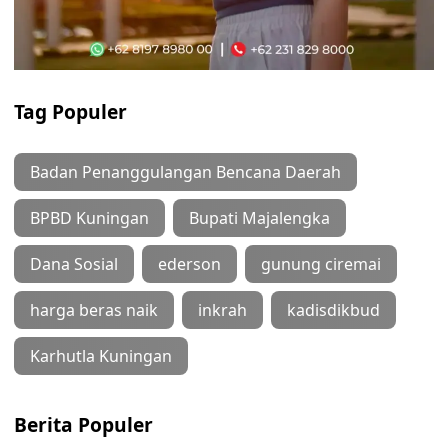
Tag Populer
Badan Penanggulangan Bencana Daerah
BPBD Kuningan
Bupati Majalengka
Dana Sosial
ederson
gunung ciremai
harga beras naik
inkrah
kadisdikbud
Karhutla Kuningan
Berita Populer