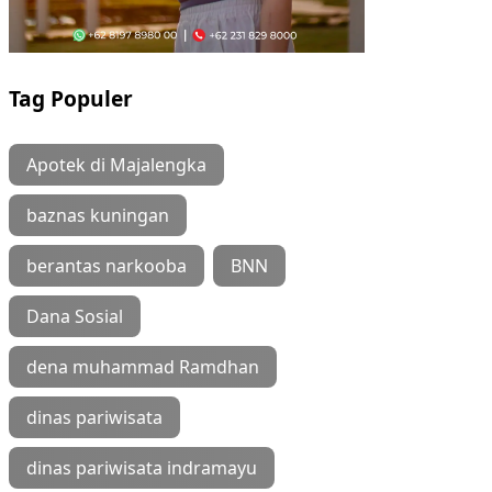
Tag Populer
Apotek di Majalengka
baznas kuningan
berantas narkooba
BNN
Dana Sosial
dena muhammad Ramdhan
dinas pariwisata
dinas pariwisata indramayu