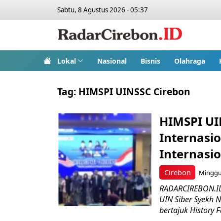
Sabtu, 8 Agustus 2026 - 05:37
Lokal
Nasional
Bisnis
Olahraga
Tag:
HIMSPI UINSSC Cirebon
HIMSPI UI
Internasi
Internasi
Cirebon
Minggu,
RADARCIREBON.ID
UIN Siber Syekh 
bertajuk History Fa