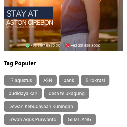
Tag Populer
17 agustus
ASN
bank
Birokrasi
budidayaikan
desa telukagung
Dewan Kebudayaan Kuningan
Erwan Agus Purwanto
GEMILANG