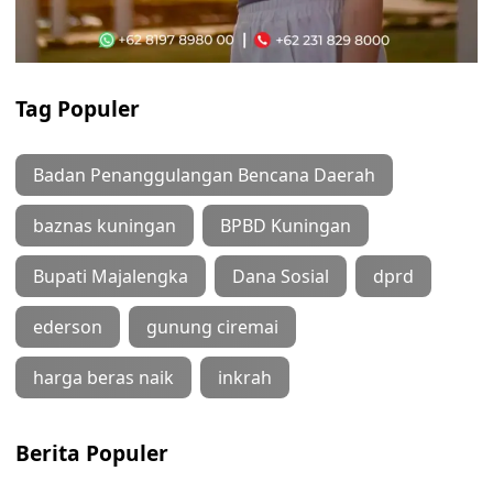
Tag Populer
Badan Penanggulangan Bencana Daerah
baznas kuningan
BPBD Kuningan
Bupati Majalengka
Dana Sosial
dprd
ederson
gunung ciremai
harga beras naik
inkrah
Berita Populer