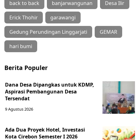
back to back
banjarwangunan
Desa Ilir
Erick Thohir
garawangi
Gedung Perundingan Linggarjati
GEMAR
hari bumi
Berita Populer
Dana Desa Dipangkas untuk KDMP,
Aspirasi Pembangunan Desa
Tersendat
9 Agustus 2026
Ada Dua Proyek Hotel, Investasi
Kota Cirebon Semester I 2026