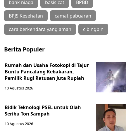
bank niaga
basis cat
BPBD
BPJS Kesehatan
camat pabuaran
cara berkendara yang aman
cibingbin
Berita Populer
Rumah dan Usaha Fotokopi di Tajur
Buntu Pancalang Kebakaran,
Pemilik Rugi Ratusan Juta Rupiah
10 Agustus 2026
Bidik Teknologi PSEL untuk Olah
Seribu Ton Sampah
10 Agustus 2026