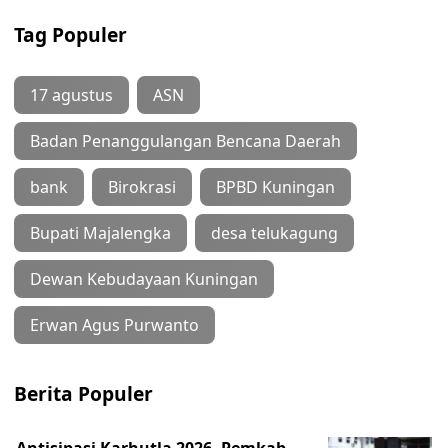
Tag Populer
17 agustus
ASN
Badan Penanggulangan Bencana Daerah
bank
Birokrasi
BPBD Kuningan
Bupati Majalengka
desa telukagung
Dewan Kebudayaan Kuningan
Erwan Agus Purwanto
Berita Populer
Antisipasi Karhutla 2026, Pemkab