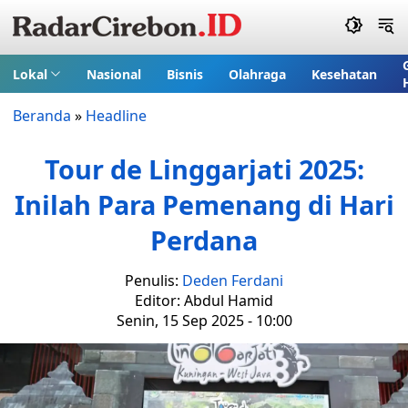
Lokal
Nasional
Bisnis
Olahraga
Kesehatan
Beranda
»
Headline
Tour de Linggarjati 2025:
Inilah Para Pemenang di Hari
Perdana
Penulis:
Deden Ferdani
Editor: Abdul Hamid
Senin, 15 Sep 2025 - 10:00