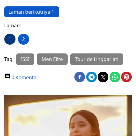
Laman berikutnya
Laman:
1
2
Tag:
ISSI
Men Elite
Tour de Linggarjati
0 Komentar