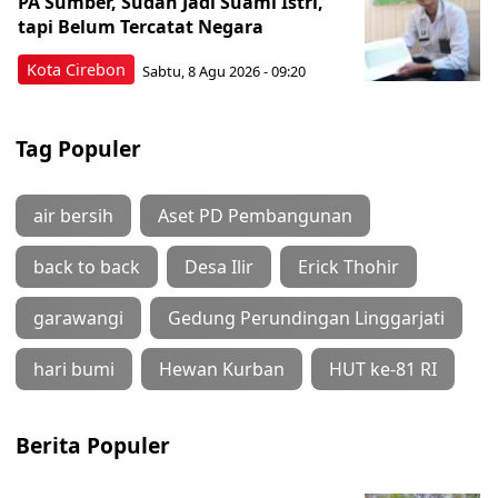
PA Sumber, Sudah Jadi Suami Istri,
tapi Belum Tercatat Negara
Kota Cirebon
Sabtu, 8 Agu 2026 - 09:20
Tag Populer
air bersih
Aset PD Pembangunan
back to back
Desa Ilir
Erick Thohir
garawangi
Gedung Perundingan Linggarjati
hari bumi
Hewan Kurban
HUT ke-81 RI
Berita Populer