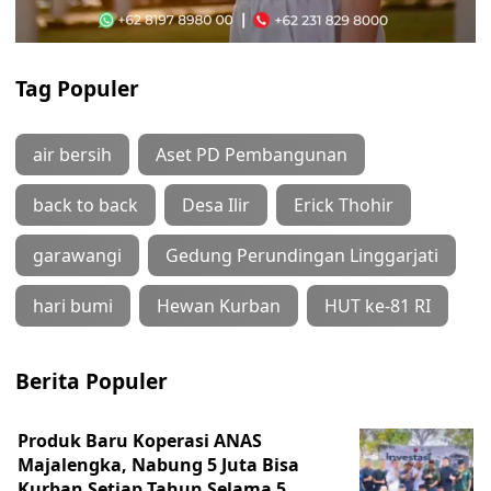
Tag Populer
air bersih
Aset PD Pembangunan
back to back
Desa Ilir
Erick Thohir
garawangi
Gedung Perundingan Linggarjati
hari bumi
Hewan Kurban
HUT ke-81 RI
Berita Populer
Produk Baru Koperasi ANAS
Majalengka, Nabung 5 Juta Bisa
Kurban Setiap Tahun Selama 5