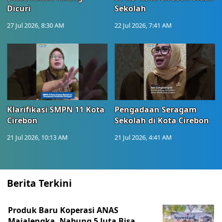
Dicuri
Sekolah
27 Jul 2026, 8:30 AM
22 Jul 2026, 7:41 AM
Klarifikasi SMPN 11 Kota
Pengadaan Seragam
Cirebon
Sekolah di Kota Cirebon
21 Jul 2026, 10:13 AM
21 Jul 2026, 4:41 AM
Berita Terkini
Produk Baru Koperasi ANAS
Majalengka, Nabung 5 Juta Bisa