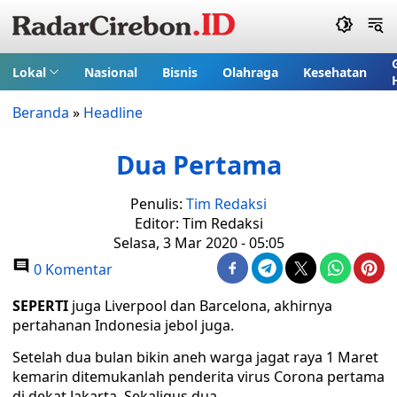
Lokal
Nasional
Bisnis
Olahraga
Kesehatan
Beranda
»
Headline
Dua Pertama
Penulis:
Tim Redaksi
Editor: Tim Redaksi
Selasa, 3 Mar 2020 - 05:05
0 Komentar
SEPERTI
juga Liverpool dan Barcelona, akhirnya
pertahanan Indonesia jebol juga.
Setelah dua bulan bikin aneh warga jagat raya 1 Maret
kemarin ditemukanlah penderita virus Corona pertama
di dekat Jakarta. Sekaligus dua.