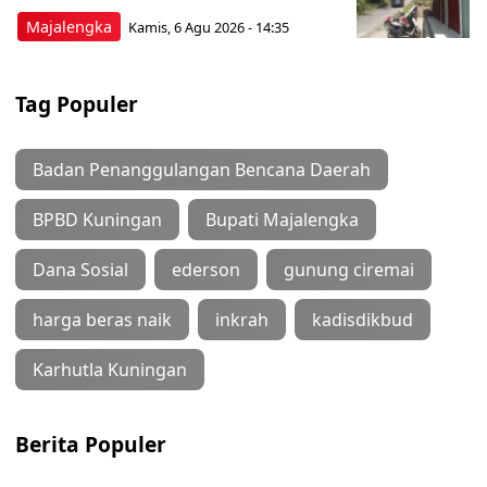
Majalengka
Kamis, 6 Agu 2026 - 14:35
Tag Populer
Badan Penanggulangan Bencana Daerah
BPBD Kuningan
Bupati Majalengka
Dana Sosial
ederson
gunung ciremai
harga beras naik
inkrah
kadisdikbud
Karhutla Kuningan
Berita Populer