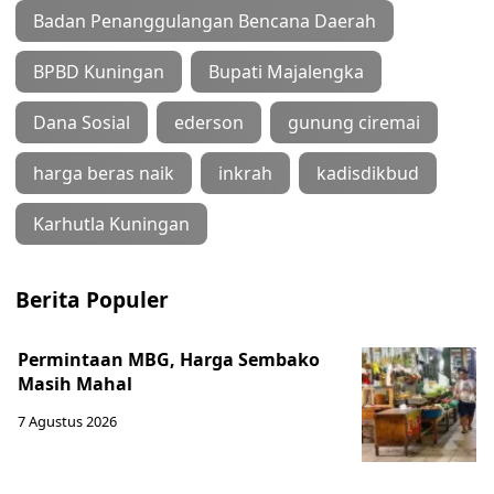
Badan Penanggulangan Bencana Daerah
BPBD Kuningan
Bupati Majalengka
Dana Sosial
ederson
gunung ciremai
harga beras naik
inkrah
kadisdikbud
Karhutla Kuningan
Berita Populer
Permintaan MBG, Harga Sembako
Masih Mahal
7 Agustus 2026