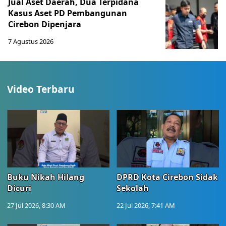
Jual Aset Daerah, Dua Terpidana
Kasus Aset PD Pembangunan
Cirebon Dipenjara
7 Agustus 2026
Video Terbaru
Buku Nikah Hilang
DPRD Kota Cirebon Sidak
Dicuri
Sekolah
27 Jul 2026, 8:30 AM
22 Jul 2026, 7:41 AM