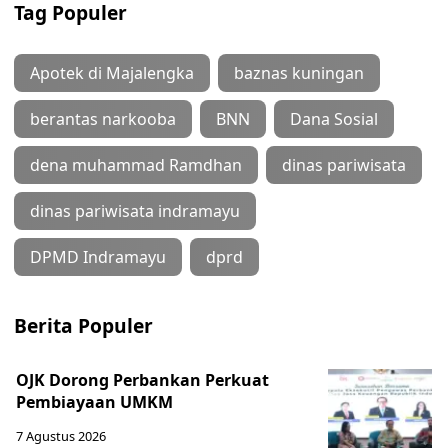
Tag Populer
Apotek di Majalengka
baznas kuningan
berantas narkooba
BNN
Dana Sosial
dena muhammad Ramdhan
dinas pariwisata
dinas pariwisata indramayu
DPMD Indramayu
dprd
Berita Populer
OJK Dorong Perbankan Perkuat
Pembiayaan UMKM
7 Agustus 2026