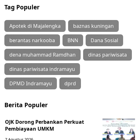
Tag Populer
Apotek di Majalengka
baznas kuningan
berantas narkooba
BNN
Dana Sosial
dena muhammad Ramdhan
dinas pariwisata
dinas pariwisata indramayu
DPMD Indramayu
dprd
Berita Populer
OJK Dorong Perbankan Perkuat
Pembiayaan UMKM
7 Agustus 2026