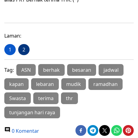
Laman:
1
2
Tag:
ASN
berhak
besaran
jadwal
kapan
lebaran
mudik
ramadhan
Swasta
terima
thr
tunjangan hari raya
0 Komentar