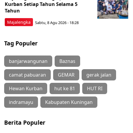
Kurban Setiap Tahun Selama 5
Tahun
Majalengka
Sabtu, 8 Agu 2026 - 18:28
Tag Populer
banjarwangunan
Baznas
camat pabuaran
GEMAR
gerak jalan
Hewan Kurban
hut ke 81
HUT RI
indramayu
Kabupaten Kuningan
Berita Populer