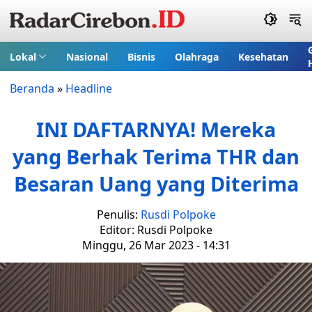
Lokal
Nasional
Bisnis
Olahraga
Kesehatan
Beranda
»
Headline
INI DAFTARNYA! Mereka
yang Berhak Terima THR dan
Besaran Uang yang Diterima
Penulis:
Rusdi Polpoke
Editor: Rusdi Polpoke
Minggu, 26 Mar 2023 - 14:31