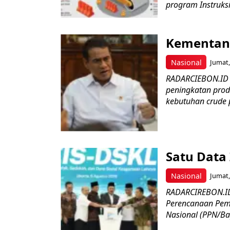
program Instruksi
Kementan 
Nasional
Jumat,
RADARCIEBON.ID 
peningkatan prod
kebutuhan crude p
Satu Data
Nasional
Jumat,
RADARCIREBON.ID
Perencanaan Pe
Nasional (PPN/Bap