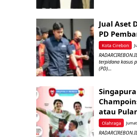
Jual Aset 
PD Pemban
Kota Cirebon
J
RADARCIREBON.ID 
terpidana kasus 
(PD)...
Singapura
Champoins
atau Pula
Olahraga
Jumat,
RADARCIREBON.ID-