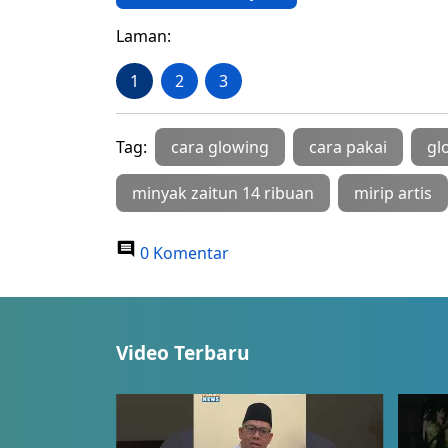
Laman:
1
2
3
Tag:
cara glowing
cara pakai
gl
minyak zaitun 14 ribuan
mirip artis
0 Komentar
Video Terbaru