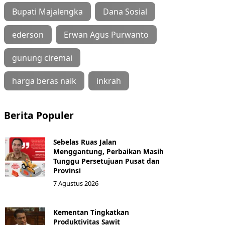
Bupati Majalengka
Dana Sosial
ederson
Erwan Agus Purwanto
gunung ciremai
harga beras naik
inkrah
Berita Populer
Sebelas Ruas Jalan
Menggantung, Perbaikan Masih
Tunggu Persetujuan Pusat dan
Provinsi
7 Agustus 2026
Kementan Tingkatkan
Produktivitas Sawit