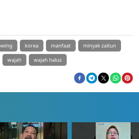
owing
korea
manfaat
minyak zaitun
wajah
wajah halus