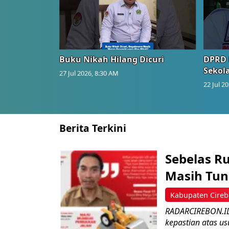
Buku Nikah Hilang Dicuri
DPRD 
Sekol
27 Jul 2026, 8:30 AM
22 Jul 2
Berita Terkini
Sebelas R
Masih Tun
Kabupaten Cire
RADARCIREBON.ID
kepastian atas us