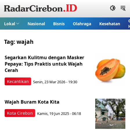
Lokal
Nasional
Bisnis
Olahraga
Kesehatan
Tag:
wajah
Segarkan Kulitmu dengan Masker
Pepaya: Tips Praktis untuk Wajah
Cerah
Kecantikan
Senin, 23 Mar 2026 - 19:30
Wajah Buram Kota Kita
Kota Cirebon
Kamis, 19 Jun 2025 - 06:18