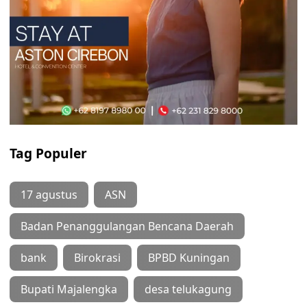
Tag Populer
17 agustus
ASN
Badan Penanggulangan Bencana Daerah
bank
Birokrasi
BPBD Kuningan
Bupati Majalengka
desa telukagung