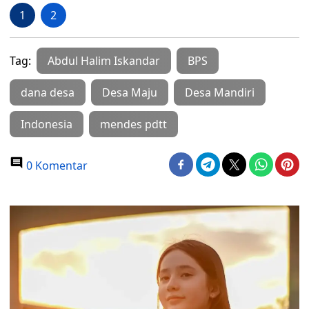
1
2
Tag:
Abdul Halim Iskandar
BPS
dana desa
Desa Maju
Desa Mandiri
Indonesia
mendes pdtt
0 Komentar