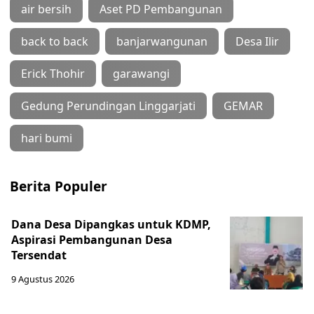
air bersih
Aset PD Pembangunan
back to back
banjarwangunan
Desa Ilir
Erick Thohir
garawangi
Gedung Perundingan Linggarjati
GEMAR
hari bumi
Berita Populer
Dana Desa Dipangkas untuk KDMP,
Aspirasi Pembangunan Desa
Tersendat
9 Agustus 2026