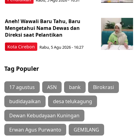
Aneh! Wawali Baru Tahu, Baru
Mengetahui Nama Dewas dan
Direksi saat Pelantikan
Kota Cirebon
Rabu, 5 Agu 2026 - 16:27
Tag Populer
17 agustus
ASN
bank
Birokrasi
budidayaikan
desa telukagung
Dewan Kebudayaan Kuningan
Erwan Agus Purwanto
GEMILANG