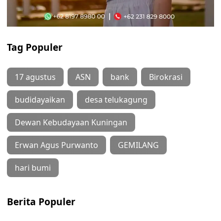
Tag Populer
17 agustus
ASN
bank
Birokrasi
budidayaikan
desa telukagung
Dewan Kebudayaan Kuningan
Erwan Agus Purwanto
GEMILANG
hari bumi
Berita Populer